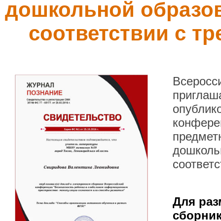
дошкольной образов
соответствии с т
Всеросс
приглаша
опублик
конфере
предмет
дошколь
соответ
Для раз
сборник