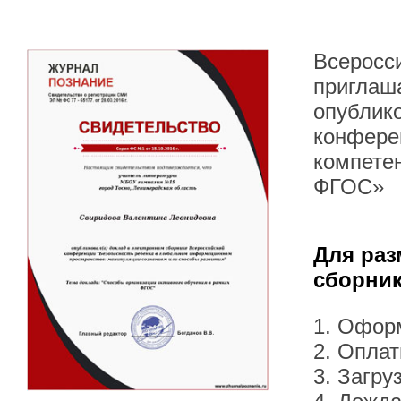
Всеросс
приглаша
опублик
конфере
компетен
ФГОС»
Для раз
сборник
1. Офор
2. Оплат
3. Загру