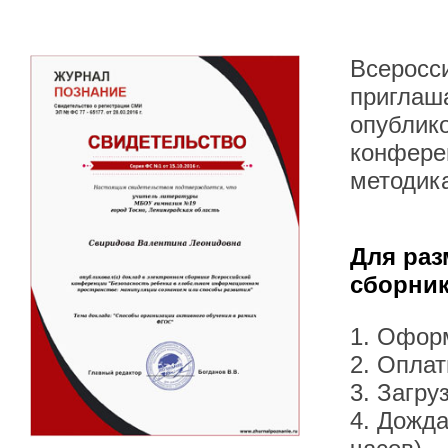
Всеросс
приглаша
опублик
конферен
методик
Для раз
сборник
1. Офор
2. Оплат
3. Загру
4. Дожда