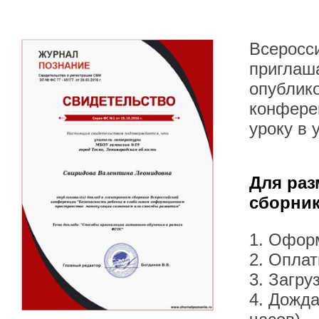
Всеросс
приглаша
опублик
конфере
уроку в
Для раз
сборник
1. Офор
2. Оплат
3. Загру
4. Дожда