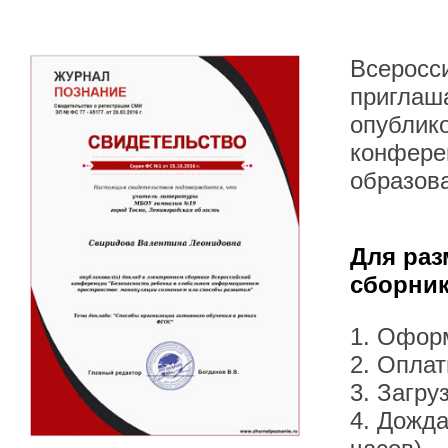
Всеросс
приглаша
опублик
конфере
образова
Для раз
сборник
1. Офор
2. Оплат
3. Загру
4. Дожда