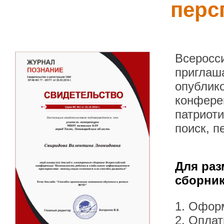
перс
Всеросс
приглаша
опублик
конферен
патриот
поиск, п
Для раз
сборник
1. Офор
2. Оплат