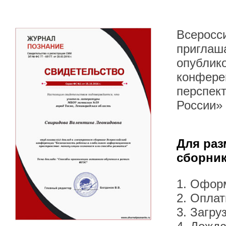
Всеросс
приглаша
опублик
конфере
перспект
России»
Для раз
сборник
1. Офор
2. Оплат
3. Загру