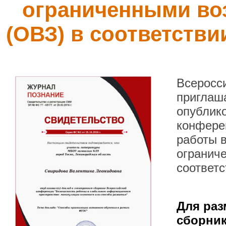
ограниченными во
(ОВЗ) в соответств
Всеросс
приглаша
опублик
конфере
работы в
огранич
соответ
Для раз
сборник