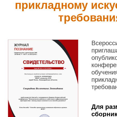
прикладному искус
требован
Всеросс
приглаша
опублик
конфере
обучения
прикладн
требова
Для раз
сборник