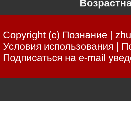
Возрастна
Copyright (c) Познание |
zhu
Условия использования
|
П
Подписаться на e-mail уве