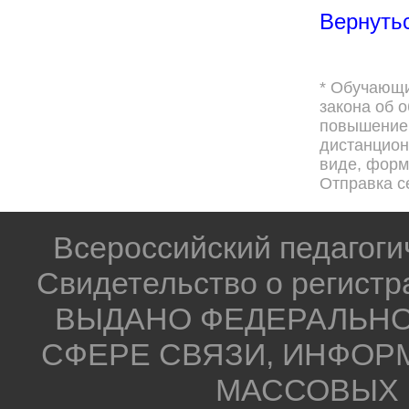
Вернутьс
* Обучающи
закона об 
повышением
дистанцион
виде, форма
Отправка с
Всероссийский педагог
Свидетельство о регистр
ВЫДАНО ФЕДЕРАЛЬНО
СФЕРЕ СВЯЗИ, ИНФОР
МАССОВЫХ 