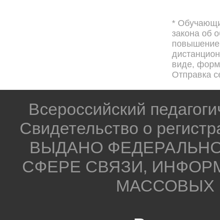
* Обучающи
закона об 
повышением
дистанцион
виде, форма
Отправка с
Всероссийский педагог
Свидетельство о регистр
ВЫДАНО ФЕДЕРАЛЬНО
СФЕРЕ СВЯЗИ, ИНФОР
МАССОВЫХ 