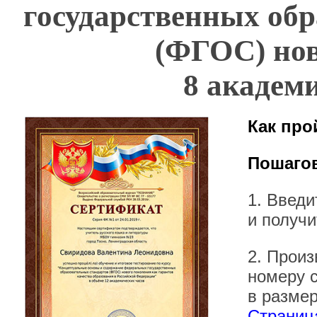
государственных обр
(ФГОС) нов
8 академи
Как про
Пошагов
1. Введ
и получи
2. Произ
номеру 
в размер
Страница