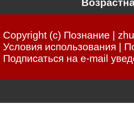
Возрастна
Copyright (c) Познание |
zhu
Условия использования
|
П
Подписаться на e-mail уве