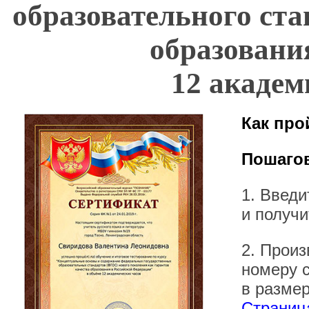
образовательного ста
образован
12 академ
Как про
Пошагов
1. Введ
и получи
2. Произ
номеру 
в размер
Страница