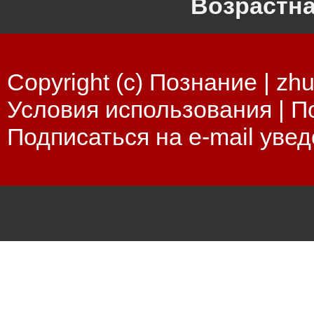
Возрастна
Copyright (c) Познание |
zhu
Условия использования
|
П
Подписаться на e-mail уве