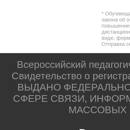
* Обучающи
закона об 
повышением
дистанцион
виде, форма
Отправка с
Всероссийский педагог
Свидетельство о регистр
ВЫДАНО ФЕДЕРАЛЬНО
СФЕРЕ СВЯЗИ, ИНФОР
МАССОВЫХ 