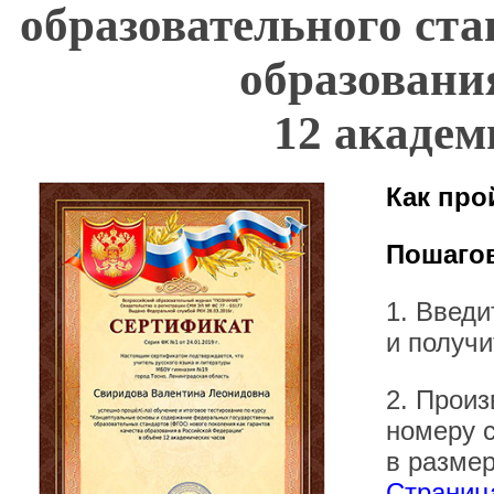
образовательного ста
образован
12 академ
Как про
Пошагов
1. Введ
и получи
2. Произ
номеру 
в размер
Страница