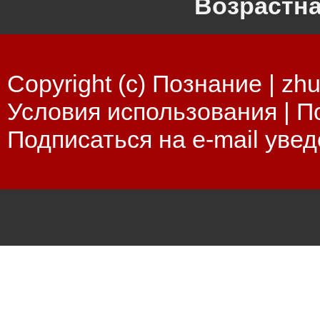
Возрастна
Copyright (c) Познание |
zhu
Условия использования
|
П
Подписаться на e-mail уве