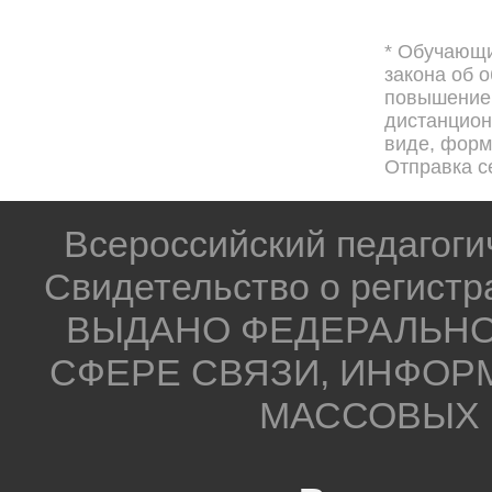
* Обучающи
закона об 
повышением
дистанцион
виде, форма
Отправка с
Всероссийский педагог
Свидетельство о регистр
ВЫДАНО ФЕДЕРАЛЬНО
СФЕРЕ СВЯЗИ, ИНФОР
МАССОВЫХ 