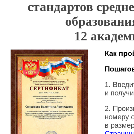
стандартов средн
образован
12 академ
Как про
Пошагов
1. Введ
и получи
2. Произ
номеру 
в размер
Страница