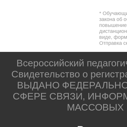
* Обучающи
закона об 
повышением
дистанцион
виде, форма
Отправка с
Всероссийский педагог
Свидетельство о регистр
ВЫДАНО ФЕДЕРАЛЬНО
СФЕРЕ СВЯЗИ, ИНФОР
МАССОВЫХ 