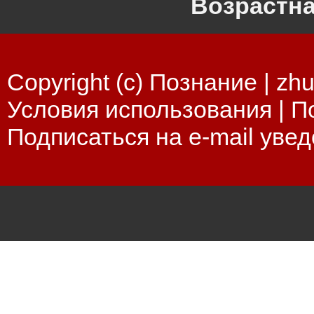
Возрастна
Copyright (c) Познание |
zhu
Условия использования
|
П
Подписаться на e-mail уве