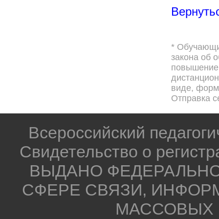
Вернутьс
* Обучающи
закона об 
повышением
дистанцион
виде, форма
Отправка с
Всероссийский педагог
Свидетельство о регистр
ВЫДАНО ФЕДЕРАЛЬНО
СФЕРЕ СВЯЗИ, ИНФОР
МАССОВЫХ 