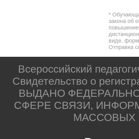
* Обучающи
закона об 
повышением
дистанцион
виде, форма
Отправка с
Всероссийский педагог
Свидетельство о регистр
ВЫДАНО ФЕДЕРАЛЬНО
СФЕРЕ СВЯЗИ, ИНФОР
МАССОВЫХ 