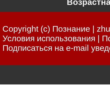
Возрастна
Copyright (c) Познание |
zhu
Условия использования
|
П
Подписаться на e-mail уве