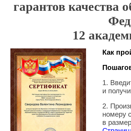
гарантов качества о
Фед
12 академ
Как про
Пошагов
1. Введ
и получи
2. Произ
номеру 
в размер
Страница