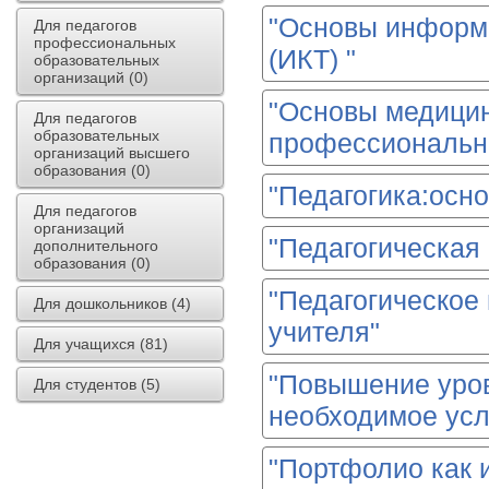
"Основы информ
Для педагогов
профессиональных
(ИКТ) "
образовательных
организаций (0)
"Основы медицин
Для педагогов
образовательных
профессиональн
организаций высшего
образования (0)
"Педагогика:осн
Для педагогов
организаций
"Педагогическая
дополнительного
образования (0)
"Педагогическое
Для дошкольников (4)
учителя"
Для учащихся (81)
"Повышение уров
Для студентов (5)
необходимое ус
"Портфолио как 