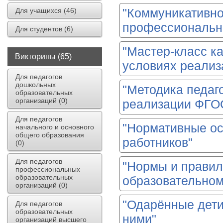
"Коммуникативно
Для учащихся (46)
профессионально
Для студентов (6)
"Мастер-класс к
Викторины (65)
условиях реали
Для педагогов
дошкольных
"Методика педаг
образовательных
организаций (0)
реализации ФГО
Для педагогов
"Нормативные ос
начального и основного
общего образования
работников"
(0)
Для педагогов
"Нормы и правил
профессиональных
образовательных
образовательном
организаций (0)
"Одарённые дети
Для педагогов
образовательных
ними"
организаций высшего