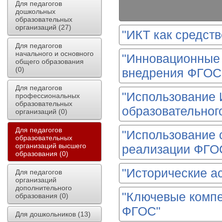
Для педагогов
дошкольных
образовательных
организаций (27)
"ИКТ как средст
Для педагогов
начального и основного
"Инновационные 
общего образования
(0)
внедрения ФГОС
Для педагогов
"Использование 
профессиональных
образовательных
образовательног
организаций (0)
Для педагогов
"Использование 
образовательных
организаций высшего
реализации ФГО
образования (0)
"Исторические ас
Для педагогов
организаций
дополнительного
"Ключевые компе
образования (0)
ФГОС"
Для дошкольников (13)