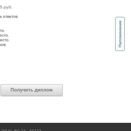
5 руб.
а ответов
.
Напоминание
то.
есто.
есто.
ков.
Получить диплом