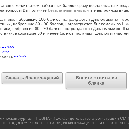
тствии с количеством набранных баллов сразу после оплаты и ввод
на вопросы Вы получите
бесплатный диплом
в электронном виде
астники, набравшие 100 баллов, награждаются Дипломами за I мес
тники, набравшие 80 - 90 баллов, награждаются Дипломами за II м
тники, набравшие 60 - 70 баллов, награждаются Дипломами за III м
стники, набравшие 50 и менее баллов, получают Дипломы участни
р
--- >>>
-- >>>
у сайта
--- >>>
Скачать бланк заданий
Ввести ответы из
бланка
огический журнал «ПОЗНАНИЕ». Свидетельство о регистрации СМИ
 ПО НАДЗОРУ В СФЕРЕ СВЯЗИ, ИНФОРМАЦИОННЫХ ТЕХНОЛОГ