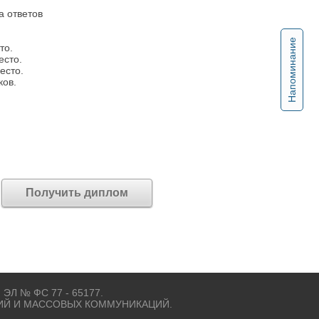
а ответов
.
Напоминание
то.
есто.
есто.
ков.
Получить диплом
 ЭЛ № ФС 77 - 65177.
ИЙ И МАССОВЫХ КОММУНИКАЦИЙ.