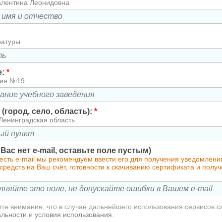
алентина Леонидовна
ратуры
е:
*
зия №19
(город, село, область):
*
Ленинградская область
у Вас нет e-mail, оставьте поле пустым)
 есть e-mail мы рекомендуем ввести его для получения уведомлен
редств на Ваш счёт, готовности к скачиванию сертификата и полу
те внимание, что в случае дальнейшего использования сервисов с
альности
и
условия использования
.