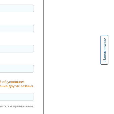
Напоминание
ий об успешном
чения других важных
айта вы принимаете