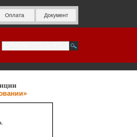
Оплата
Документ
енции
зовании»
.