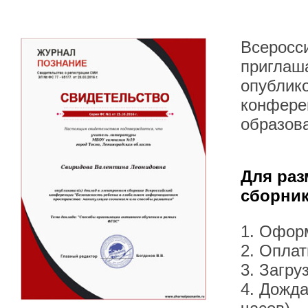
Всеросс
приглаша
опублик
конфере
образов
Для раз
сборник
1. Офор
2. Оплат
3. Загру
4. Дожда