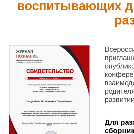
воспитывающих де
ра
Всеросс
приглаша
опублик
конфере
взаимоде
родител
развитии
Для раз
сборник