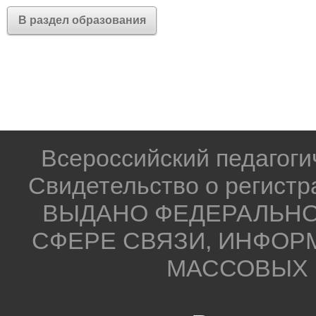
»
В раздел образования
Автор
: Круковская Елена
педагог дополнительного 
первой квалификационной 
г. Дзержинск,
Всероссийский педагог
2026 год
Свидетельство о регистр
1. Пояснительная запис
ВЫДАНО ФЕДЕРАЛЬНО
Данный методический мат
СФЕРЕ СВЯЗИ, ИНФОР
практическим руководство
МАССОВЫХ 
по освоению техники Кава
использована педагогами