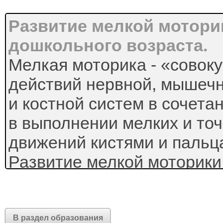
Развитие мелкой моторик
дошкольного возраста.
Мелкая моторика - «совок
действий нервной, мышеч
и костной систем в сочета
в выполнении мелких и то
движений кистями и пальц
Развитие мелкой моторики
общего развития ребенка.
Психологи и неврологи утв
деятельность соотносится
В раздел образования