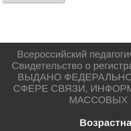
моторикой (мелкими движе
связана с нервной системо
вниманием, памятью и вос
Развитие мелкой моторики
Всероссийский педагог
с развитием речи.
Свидетельство о регистр
В головном мозге речевой
ВЫДАНО ФЕДЕРАЛЬНО
расположены очень близко
СФЕРЕ СВЯЗИ, ИНФОР
к другу. При выполнении 
МАССОВЫХ 
рук происходит давление н
работающих пальцев и в ко
Возрастна
устремляются сигналы, ко