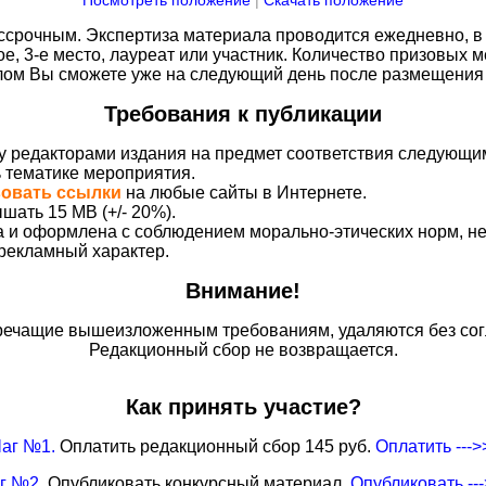
Посмотреть положение
|
Скачать положение
срочным. Экспертиза материала проводится ежедневно, в 
ое, 3-е место, лауреат или участник. Количество призовых м
плом Вы сможете уже на следующий день после размещения 
Требования к публикации
у редакторами издания на предмет соответствия следующи
ь тематике мероприятия.
вовать ссылки
на любые сайты в Интернете.
шать 15 MB (+/- 20%).
на и оформлена с соблюдением морально-этических норм, 
 рекламный характер.
Внимание!
ечащие вышеизложенным требованиям, удаляются без сог
Редакционный сбор не возвращается.
Как принять участие?
аг №1.
Оплатить редакционный сбор 145 руб.
Оплатить --->
г №2.
Опубликовать конкурсный материал.
Опубликовать --