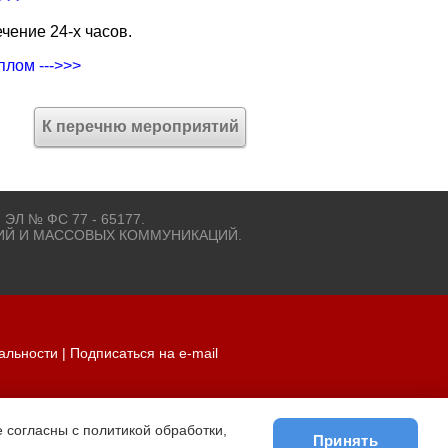
чение 24-х часов.
плом --->>>
К перечню мероприятий
 ЭЛ № ФС 77 - 65177.
ИЙ И МАССОВЫХ КОММУНИКАЦИЙ.
альности
|
Подписаться на e-mail
 согласны с политикой обработки,
Принять